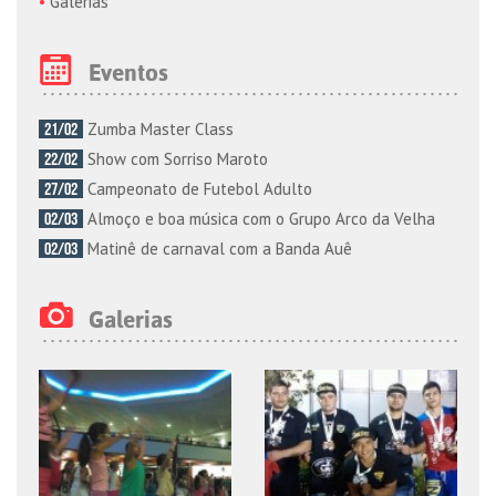
Galerias
Eventos
Zumba Master Class
21/02
Show com Sorriso Maroto
22/02
Campeonato de Futebol Adulto
27/02
Almoço e boa música com o Grupo Arco da Velha
02/03
Matinê de carnaval com a Banda Auê
02/03
Galerias