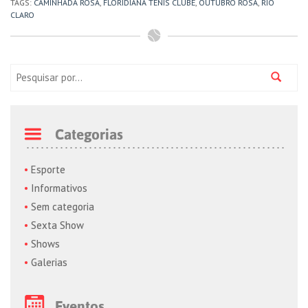
TAGS:
CAMINHADA ROSA
,
FLORIDIANA TÊNIS CLUBE
,
OUTUBRO ROSA
,
RIO
CLARO
Pesquisa:
Categorias
Esporte
Informativos
Sem categoria
Sexta Show
Shows
Galerias
Eventos