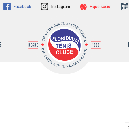
Facebook
Instagram
Fique sócio!
Florid
s
Pe