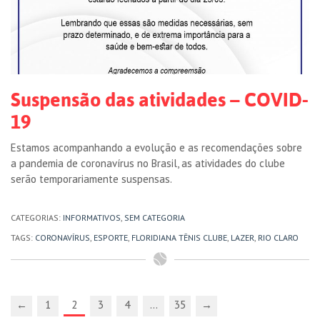
Suspensão das atividades – COVID-
19
Estamos acompanhando a evolução e as recomendações sobre
a pandemia de coronavírus no Brasil, as atividades do clube
serão temporariamente suspensas.
CATEGORIAS:
INFORMATIVOS
,
SEM CATEGORIA
TAGS:
CORONAVÍRUS
,
ESPORTE
,
FLORIDIANA TÊNIS CLUBE
,
LAZER
,
RIO CLARO
←
1
2
3
4
…
35
→